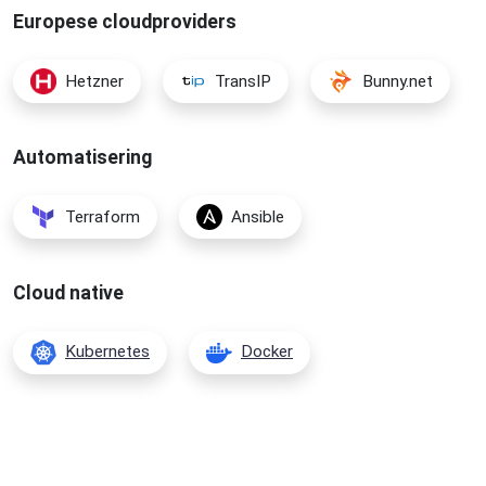
Europese cloudproviders
Hetzner
TransIP
Bunny.net
Automatisering
Terraform
Ansible
Cloud native
Kubernetes
Docker