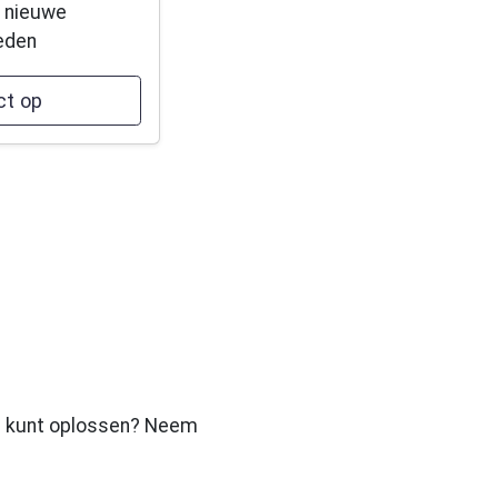
p nieuwe
eden
t op
die kunt oplossen? Neem