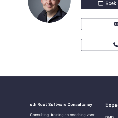
Boek e
Expe
n
th Root Software Consultancy
Consulting, training en coaching voor
PHP