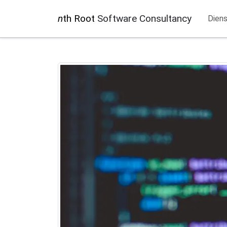
n
th Root
Software Consultancy
Dien