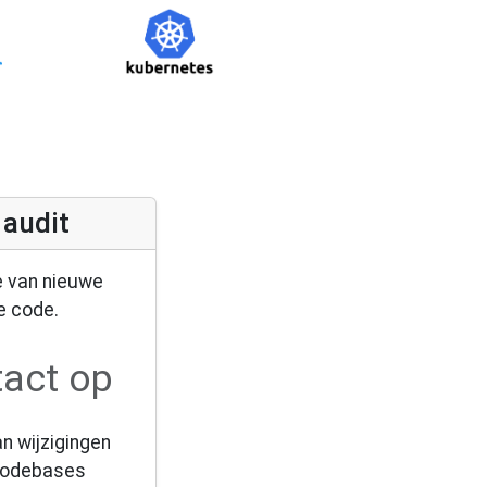
 audit
e van nieuwe
de code.
act op
n wijzigingen
codebases