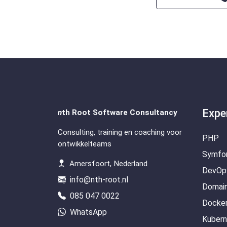
Expe
n
th Root Software Consultancy
Consulting, training en coaching voor
PHP
ontwikkelteams
Symfo
Amersfoort, Nederland
DevOp
info@nth-root.nl
Domain
085 047 0022
Docke
WhatsApp
Kuber