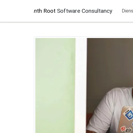
n
th Root
Software Consultancy
Dien